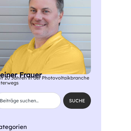
einer Frauer
it 20 Jahren in der Photovoltaikbranche
nterwegs
SUCHE
ategorien