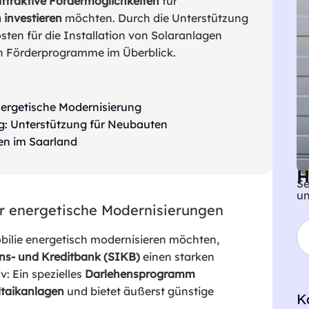
attraktive Fördermöglichkeiten
für
 investieren
möchten. Durch die Unterstützung
sten für die Installation von Solaranlagen
ten Förderprogramme im Überblick.
nergetische Modernisierung
: Unterstützung für Neubauten
ten im Saarland
H
Se
u
ür energetische Modernisierungen
bilie energetisch modernisieren möchten,
ons- und Kreditbank (SIKB)
einen starken
v: Ein spezielles
Darlehensprogramm
taikanlagen
und bietet äußerst günstige
K