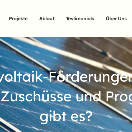
Projekte
Ablauf
Testimonials
Über Uns
voltaik-Förderungen
 Zuschüsse und Pr
gibt es?